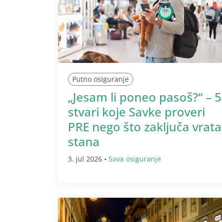
Putno osiguranje
„Jesam li poneo pasoš?“ – 5
stvari koje Savke proveri
PRE nego što zaključa vrata
stana
3. jul 2026 •
Sava osiguranje