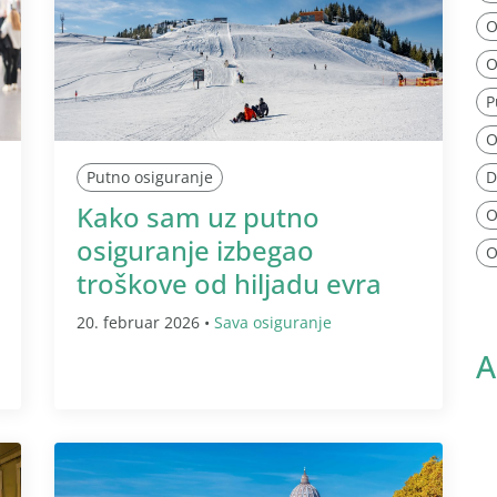
O
O
P
O
Putno osiguranje
D
Kako sam uz putno
O
osiguranje izbegao
O
troškove od hiljadu evra
20. februar 2026 •
Sava osiguranje
A