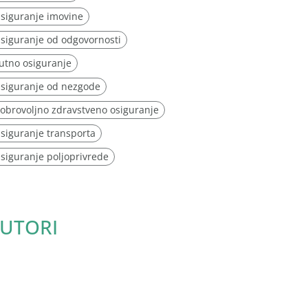
siguranje imovine
siguranje od odgovornosti
utno osiguranje
siguranje od nezgode
obrovoljno zdravstveno osiguranje
siguranje transporta
siguranje poljoprivrede
UTORI