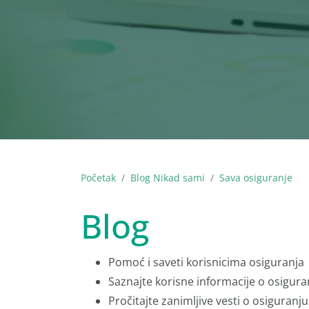
Početak
Blog Nikad sami
Sava osiguranje
Blog
Pomoć i saveti korisnicima osiguranja
Saznajte korisne informacije o osigura
Pročitajte zanimljive vesti o osiguranju