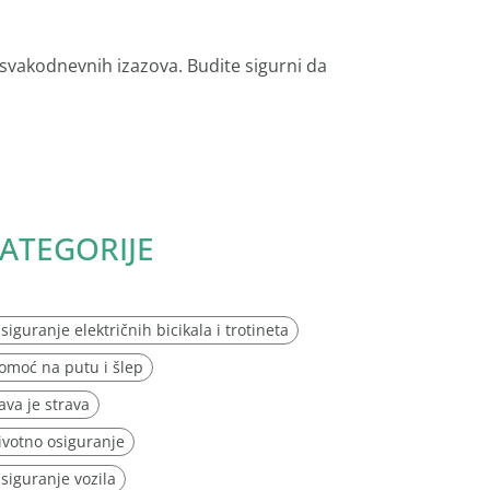
 svakodnevnih izazova. Budite sigurni da
ATEGORIJE
siguranje električnih bicikala i trotineta
omoć na putu i šlep
ava je strava
ivotno osiguranje
siguranje vozila