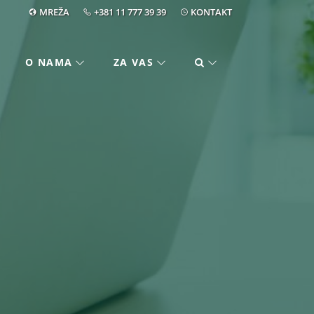
MREŽA
+381 11 777 39 39
KONTAKT
O NAMA
ZA VAS