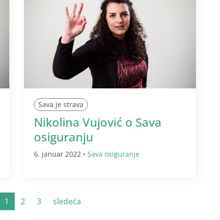
Sava je strava
Nikolina Vujović o Sava
osiguranju
6. januar 2022 •
Sava osiguranje
1
2
3
sledeća