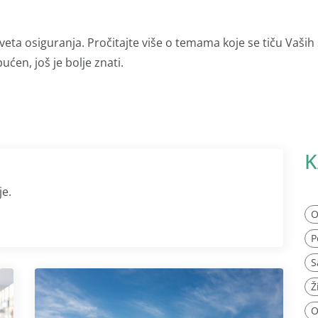
veta osiguranja. Pročitajte više o temama koje se tiču Vaših
ućen, još je bolje znati.
K
je.
O
P
S
Ž
O